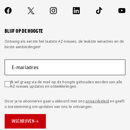
Over ons
Contact
Socials
https://www.facebook.com/AZAlkmaar
X
Instagram
LinkedIn
TikTok
YouT
FAQ
Wijzig privacy instellingen
BLIJF OP DE HOOGTE
Ontvang als eerste het laatste AZ-nieuws, de leukste winacties en de
beste aanbiedingen!
E-mailadres
Ik wil graag via de mail op de hoogte gehouden worden van alle
AZ-nieuws updates en ontwikkelingen.
Door je te abonneren gaat u akkoord met ons
privacybeleid
en geeft
u toestemming om updates van ons te ontvangen.
INSCHRIJVEN