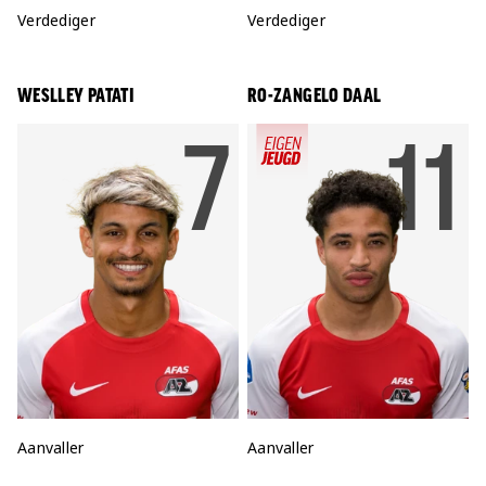
Positie:
Verdediger
Positie:
Verdediger
WESLLEY PATATI
RO-ZANGELO DAAL
RUGNU
7
R
11
Positie:
Aanvaller
Positie:
Aanvaller