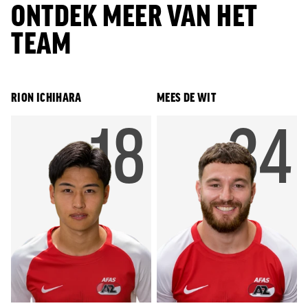
ONTDEK MEER VAN HET
TEAM
RION ICHIHARA
MEES DE WIT
RUGNUM
18
RU
34