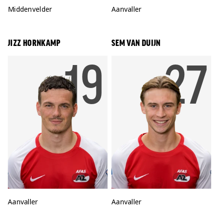
Positie:
Middenvelder
Positie:
Aanvaller
JIZZ HORNKAMP
SEM VAN DUIJN
RUGNUM
19
RU
27
Positie:
Aanvaller
Positie:
Aanvaller