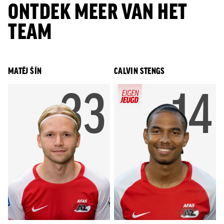
ONTDEK MEER VAN HET
TEAM
MATĚJ ŠÍN
CALVIN STENGS
RUGNUM
33
RU
14