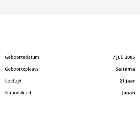
Jong AZ
Seizoenkaart
Geboortedatum
7 jul. 2005
Geboorteplaats
Saitama
Leeftijd
21 jaar
Nationaliteit
Japan