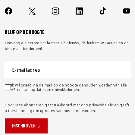
Over ons
Contact
Socials
https://www.facebook.com/AZAlkmaar
X
Instagram
LinkedIn
TikTok
YouT
FAQ
Wijzig privacy instellingen
BLIJF OP DE HOOGTE
Ontvang als eerste het laatste AZ-nieuws, de leukste winacties en de
beste aanbiedingen!
E-mailadres
Ik wil graag via de mail op de hoogte gehouden worden van alle
AZ-nieuws updates en ontwikkelingen.
Door je te abonneren gaat u akkoord met ons
privacybeleid
en geeft
u toestemming om updates van ons te ontvangen.
INSCHRIJVEN