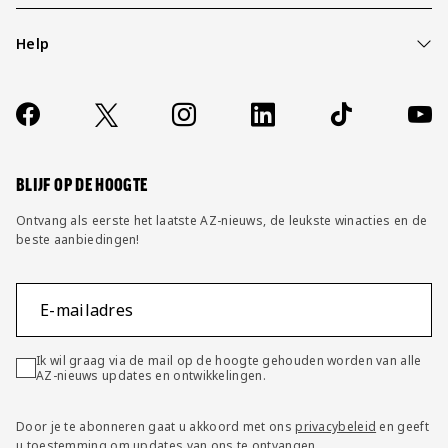
Help
Over ons
Contact
Socials
https://www.facebook.com/AZAlkmaar
X
Instagram
LinkedIn
TikTok
YouT
FAQ
Wijzig privacy instellingen
BLIJF OP DE HOOGTE
Ontvang als eerste het laatste AZ-nieuws, de leukste winacties en de
beste aanbiedingen!
E-mailadres
Ik wil graag via de mail op de hoogte gehouden worden van alle
AZ-nieuws updates en ontwikkelingen.
Door je te abonneren gaat u akkoord met ons
privacybeleid
en geeft
u toestemming om updates van ons te ontvangen.