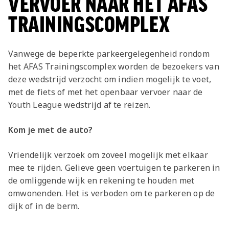
VERVOER NAAR HET AFAS
• Controle bij toegang door vertoon van
TRAININGSCOMPLEX
lidmaatschap (clubkaart of juniorclubs) en
legitimatie van de besteller.
Vanwege de beperkte parkeergelegenheid rondom
het AFAS Trainingscomplex worden de bezoekers van
deze wedstrijd verzocht om indien mogelijk te voet,
met de fiets of met het openbaar vervoer naar de
Youth League wedstrijd af te reizen.
Kom je met de auto?
Vriendelijk verzoek om zoveel mogelijk met elkaar
mee te rijden. Gelieve geen voertuigen te parkeren in
de omliggende wijk en rekening te houden met
omwonenden. Het is verboden om te parkeren op de
dijk of in de berm.