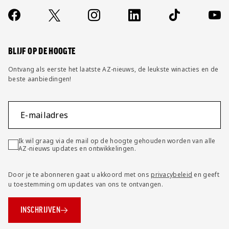
Over ons
Contact
Socials
https://www.facebook.com/AZAlkmaar
X
Instagram
LinkedIn
TikTok
YouT
FAQ
Wijzig privacy instellingen
BLIJF OP DE HOOGTE
Ontvang als eerste het laatste AZ-nieuws, de leukste winacties en de
beste aanbiedingen!
E-mailadres
Ik wil graag via de mail op de hoogte gehouden worden van alle
AZ-nieuws updates en ontwikkelingen.
Door je te abonneren gaat u akkoord met ons
privacybeleid
en geeft
u toestemming om updates van ons te ontvangen.
INSCHRIJVEN