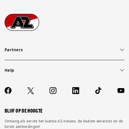
Footer
Ga naar onze homepage
Partners
Help
Over ons
Contact
Socials
https://www.facebook.com/AZAlkmaar
X
Instagram
LinkedIn
TikTok
YouT
FAQ
Wijzig privacy instellingen
BLIJF OP DE HOOGTE
Ontvang als eerste het laatste AZ-nieuws, de leukste winacties en de
beste aanbiedingen!