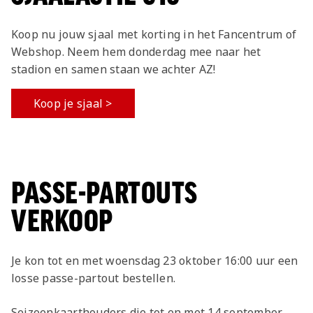
• Het is niet toegestaan tickets aan anderen
dan voornoemde beschikbaar te stellen of
Koop nu jouw sjaal met korting in het Fancentrum of
door te verkopen.
Webshop. Neem hem donderdag mee naar het
stadion en samen staan we achter AZ!
Koop je sjaal >
PASSE-PARTOUTS
VERKOOP
Je kon tot en met woensdag 23 oktober 16:00 uur een
losse passe-partout bestellen.
Seizoenkaarthouders die tot en met 14 september