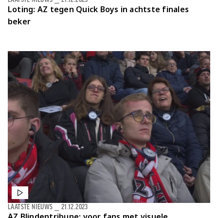
Loting: AZ tegen Quick Boys in achtste finales
beker
LAATSTE NIEUWS
⎯
21.12.2023
AZ Blindentribune: voor fans met visuele