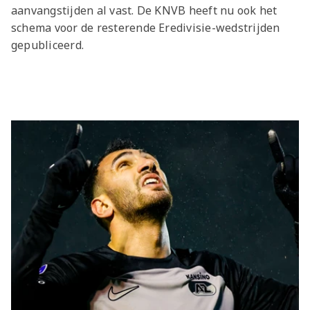
aanvangstijden al vast. De KNVB heeft nu ook het
schema voor de resterende Eredivisie-wedstrijden
gepubliceerd.
Laatste items