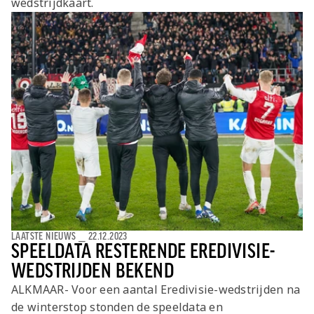
wedstrijdkaart.
Jong AZ
Seizoenkaart
LAATSTE NIEUWS
⎯
22.12.2023
SPEELDATA RESTERENDE EREDIVISIE-
WEDSTRIJDEN BEKEND
ALKMAAR- Voor een aantal Eredivisie-wedstrijden na
de winterstop stonden de speeldata en