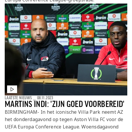
Jong AZ
Seizoenkaart
LAATSTE NIEUWS
⎯
08.11.2023
MARTINS INDI: 'ZIJN GOED VOORBEREID'
BIRMINGHAM- In het iconische Villa Park neemt AZ
het donderdagavond op tegen Aston Villa FC voor de
UEFA Europa Conference League. Woensdagavond