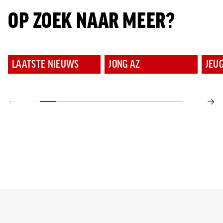
OP ZOEK NAAR MEER?
LAATSTE NIEUWS
JONG AZ
JEU