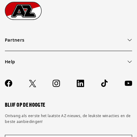
Footer
Ga naar onze homepage
Partners
Help
Over ons
Contact
Socials
https://www.facebook.com/AZAlkmaar
X
Instagram
LinkedIn
TikTok
YouT
FAQ
Wijzig privacy instellingen
BLIJF OP DE HOOGTE
Ontvang als eerste het laatste AZ-nieuws, de leukste winacties en de
beste aanbiedingen!