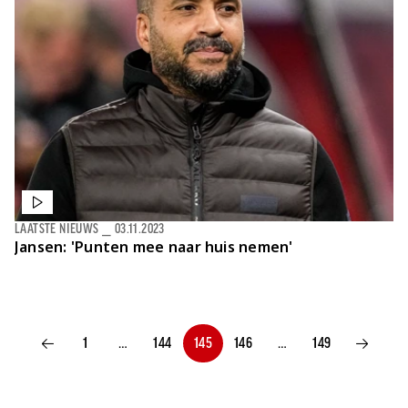
LAATSTE NIEUWS
⎯
03.11.2023
Jansen: 'Punten mee naar huis nemen'
1
…
144
145
146
…
149
VORIGE PAGINA
VOLGENDE P